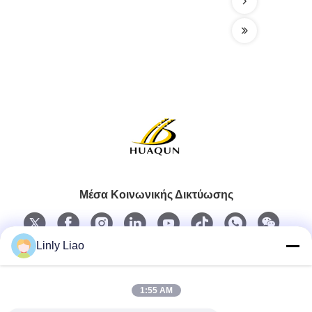
Μέσα Κοινωνικής Δικτύωσης
Linly Liao
Γρήγορη επαφή
1:55 AM