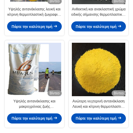
Βίντεο
Βίντεο
Υψηλής αντανάκλασης λευκή και
Ανθεκτική και ανακλαστική χρώμα
κίτρινη θερμοπλαστική ζωγραφική
οδικής σήμανσης θερμοπλαστικής
οδικής σήμανσης για οδική
από το εργοστάσιο Guangzhou
σήμανση
για οδική σήμανση
Πάρτε την καλύτερη τιμή
Πάρτε την καλύτερη τιμή
Βίντεο
Βίντεο
Υψηλής αντανάκλασης και
Ανώτερη νυχτερινή αντανάκλαση
μακροχρόνιας ζωής
Λευκή και κίτρινη θερμοπλαστική
θερμοπλαστική ζωγραφική οδικής
ζωγραφική σήμανσης δρόμου για
σήμανσης για οδική σήμανση με
οδική σήμανση
Πάρτε την καλύτερη τιμή
Πάρτε την καλύτερη τιμή
γυάλινες χάντρες