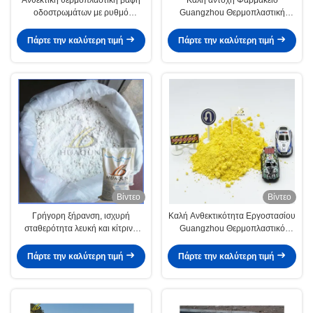
οδοστρωμάτων με ρυθμό
Guangzhou Θερμοπλαστική
επίστρωσης 180-200m2/τόνο και
μπογιά για οδική σήμανση
διάρκεια ζωής 12 μηνών σε
Πάρτε την καλύτερη τιμή
Πάρτε την καλύτερη τιμή
σακούλες των 25kg
Βίντεο
Βίντεο
Γρήγορη ξήρανση, ισχυρή
Καλή Ανθεκτικότητα Εργοστασίου
σταθερότητα λευκή και κίτρινη
Guangzhou Θερμοπλαστικό
χρώση χρώματος σήμανσης
Χρώμα Σήμανσης Οδών Για
θερμής τήξης σκόνη
Σήμανση Οδών
Πάρτε την καλύτερη τιμή
Πάρτε την καλύτερη τιμή
θερμοπλαστικής οδικής σήμανσης
σκόνη χρώσης για
αυτοκινητόδρομο ή δημοτικό
δρόμο σήμανση