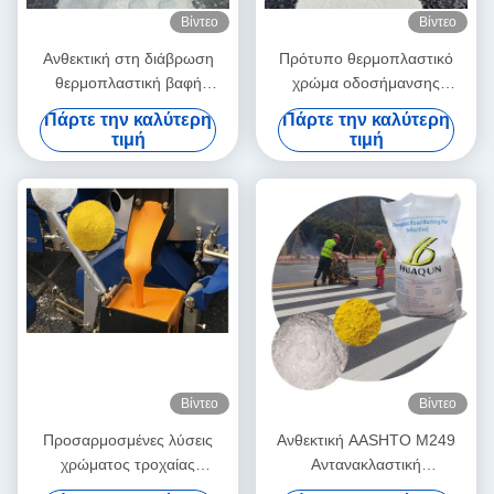
Βίντεο
Βίντεο
Ανθεκτική στη διάβρωση
Πρότυπο θερμοπλαστικό
θερμοπλαστική βαφή
χρώμα οδοσήμανσης
AASHTO M249 για οδική
AASHTO M249 με 30%
Πάρτε την καλύτερη
Πάρτε την καλύτερη
σήμανση
γυάλινες χάντρες για
τιμή
τιμή
γρήγορο στέγνωμα ≤3 λεπτά
Βίντεο
Βίντεο
Προσαρμοσμένες λύσεις
Ανθεκτική AASHTO M249
χρώματος τροχαίας
Αντανακλαστική
σήμανσης με θερμοπλαστικό
θερμοπλαστική μπογιά για