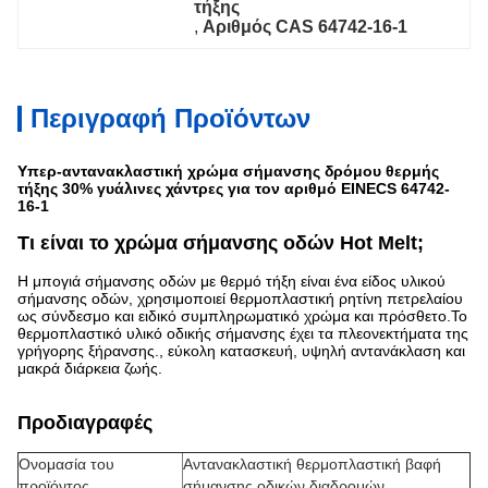
τήξης
, 
Αριθμός CAS 64742-16-1
Περιγραφή Προϊόντων
Υπερ-αντανακλαστική χρώμα σήμανσης δρόμου θερμής
τήξης 30% γυάλινες χάντρες για τον αριθμό EINECS 64742-
16-1
Τι είναι το χρώμα σήμανσης οδών Hot Melt;
Η μπογιά σήμανσης οδών με θερμό τήξη είναι ένα είδος υλικού
σήμανσης οδών, χρησιμοποιεί θερμοπλαστική ρητίνη πετρελαίου
ως σύνδεσμο και ειδικό συμπληρωματικό χρώμα και πρόσθετο.Το
θερμοπλαστικό υλικό οδικής σήμανσης έχει τα πλεονεκτήματα της
γρήγορης ξήρανσης., εύκολη κατασκευή, υψηλή αντανάκλαση και
μακρά διάρκεια ζωής.
Προδιαγραφές
Ονομασία του
Αντανακλαστική θερμοπλαστική βαφή
προϊόντος
σήμανσης οδικών διαδρομών