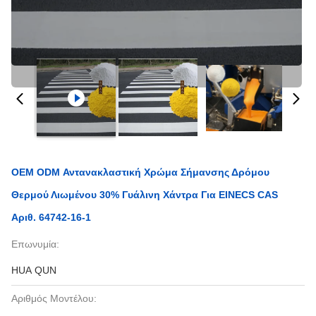
OEM ODM Αντανακλαστική Χρώμα Σήμανσης Δρόμου
Θερμού Λιωμένου 30% Γυάλινη Χάντρα Για EINECS CAS
Αριθ. 64742-16-1
Επωνυμία:
HUA QUN
Αριθμός Μοντέλου: