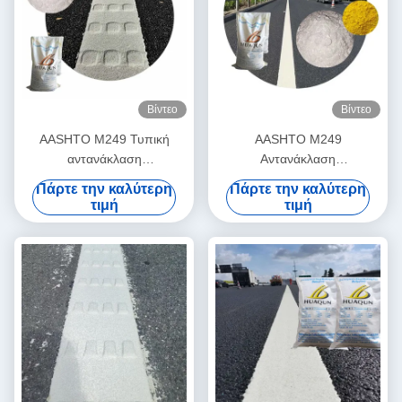
Βίντεο
Βίντεο
AASHTO M249 Τυπική
AASHTO M249
αντανάκλαση
Αντανάκλαση
θερμοπλαστικής βαφής για
θερμοπλαστικής μπογιάς για
Πάρτε την καλύτερη
Πάρτε την καλύτερη
ανθεκτική οδική σήμανση
μακροχρόνιες και ανθεκτικές
τιμή
τιμή
οδικές πινακίδες σε
αυτοκινητόδρομους