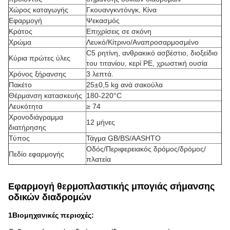
Χώρος καταγωγής
Γκουανγκντόνγκ, Κίνα
Εφαρμογή
Ψεκασμός
Κράτος
Επιχρίσεις σε σκόνη
Χρώμα
Λευκό/Κίτρινο/Αναπροσαρμοσμένο
C5 ρητίνη, ανθρακικό ασβέστιο, διοξείδιο
Κύρια πρώτες ύλες
του τιτανίου, κερί PE, χρωστική ουσία
Χρόνος ξήρανσης
3 λεπτά.
Πακέτο
25±0,5 kg ανά σακούλα
Θέρμανση κατασκευής
180-220°C
Λευκότητα
≥ 74
Χρονοδιάγραμμα
12 μήνες
διατήρησης
Τύπος
Τάγμα GB/BS/AASHTO
Οδός/Περιφερειακός δρόμος/δρόμος/
Πεδίο εφαρμογής
πλατεία
Εφαρμογή θερμοπλαστικής μπογιάς σήμανσης
οδικών διαδρομών
1Βιομηχανικές περιοχές: