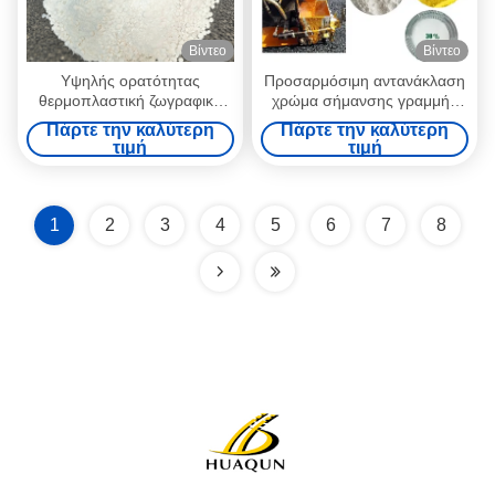
Βίντεο
Βίντεο
Υψηλής ορατότητας
Προσαρμόσιμη αντανάκλαση
θερμοπλαστική ζωγραφική
χρώμα σήμανσης γραμμής
σήμανσης δρόμου για
καύσης 30% γυάλινη χάντρα
Πάρτε την καλύτερη
Πάρτε την καλύτερη
επιφάνειες πεζοδρόμων
θερμοπλαστική χρώμα
τιμή
τιμή
σήμανσης δρόμου
1
2
3
4
5
6
7
8