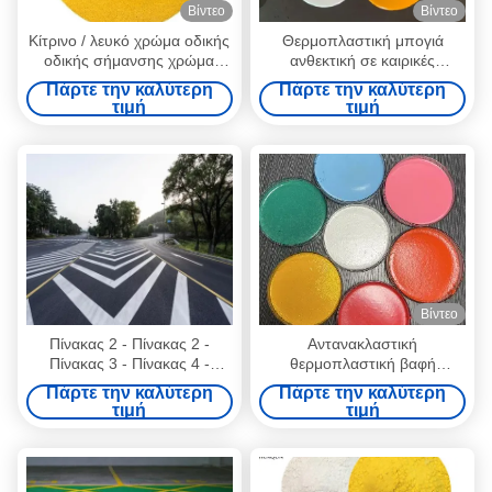
Βίντεο
Βίντεο
Κίτρινο / λευκό χρώμα οδικής
Θερμοπλαστική μπογιά
οδικής σήμανσης χρώμα
ανθεκτική σε καιρικές
σκόνη γυαλιστερό φινίρισμα
συνθήκες για σήμανση
Πάρτε την καλύτερη
Πάρτε την καλύτερη
οδικών οδών
τιμή
τιμή
Βίντεο
Πίνακας 2 - Πίνακας 2 -
Αντανακλαστική
Πίνακας 3 - Πίνακας 4 -
θερμοπλαστική βαφή
Πίνακας 4 - Πίνακας 4 -
σήμανσης οδικών γραμμών
Πάρτε την καλύτερη
Πάρτε την καλύτερη
Πίνακας 4 - Πίνακας 5 -
για οδικές γραμμές
τιμή
τιμή
Πίνακας 5 - Πίνακας 5 -
κυκλοφορίας
Πίνακας 5 - Πίνακας 5 -
Πίνακας 5 - Πίνακας 5 -
Πίνακας 5 - Πίνακας 5 -