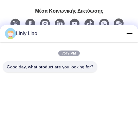
Μέσα Κοινωνικής Δικτύωσης
Linly Liao
Γρήγορη επαφή
7:49 PM
Τηλ.
Good day, what product are you looking for?
86-15218861996
E-mail
hqtraffic@hotmail.com
Διεύθυνση
Δωμάτιο 522, Κτίριο Γραφείου Επιστημονικής Έρευνας, 63
Punan Road, Huangpu District, Guangzhou, China