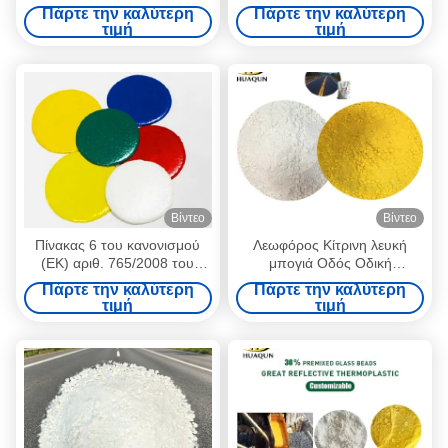
θερμοπλαστικής βαφής
θερμού λιωμένου 30%
Πάρτε την καλύτερη
Πάρτε την καλύτερη
σήμανσης δρόμου για
γυάλινη χάντρα για EINECS
τιμή
τιμή
επικάλυψη οδικών γραμμών
CAS αριθ. 64742-16-1
κυκλοφορίας
Βίντεο
Βίντεο
Πίνακας 6 του κανονισμού
Λεωφόρος Κίτρινη λευκή
(ΕΚ) αριθ. 765/2008 του
μπογιά Οδός Οδική
Ευρωπαϊκού Κοινοβουλίου
κυκλοφορία Αντανάκλαση
Πάρτε την καλύτερη
Πάρτε την καλύτερη
και του Συμβουλίου
Θερμοπλαστική οδική
τιμή
τιμή
σήμανση