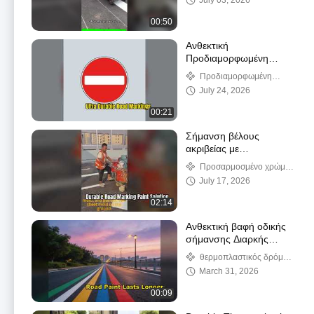
July 03, 2026
00:50
Ανθεκτική
Προδιαμορφωμένη
Θερμοπλαστική Οδική
Προδιαμορφωμένη
Σήμανση για Ασφάλεια
Θερμοπλαστική Οδική
July 24, 2026
Σήμανση
00:21
Σήμανση βέλους
ακριβείας με
θερμοπλαστική βαφή
Προσαρμοσμένο χρώμα
οδικής σήμανσης |
οδικής σήμανσης
July 17, 2026
Ανθεκτική λύση οδικής
ασφάλειας
02:14
Ανθεκτική βαφή οδικής
σήμανσης Διαρκής
ορατότητα
θερμοπλαστικός δρόμος
που χαρακτηρίζει το χρώμα
March 31, 2026
00:09