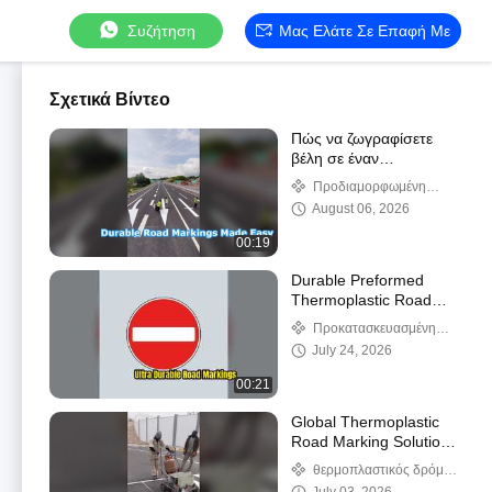
Συζήτηση
Μας Ελάτε Σε Επαφή Με
Σχετικά Βίντεο
Πώς να ζωγραφίσετε
βέλη σε έναν
αυτοκινητόδρομο
Προδιαμορφωμένη
χρησιμοποιώντας απλά
Θερμοπλαστική Οδική
August 06, 2026
εργαλεία;
Σήμανση
00:19
Durable Preformed
Thermoplastic Road
Markings for Safety
Προκατασκευασμένη
θερμοπλαστική οδική
July 24, 2026
σήμανση
00:21
Global Thermoplastic
Road Marking Solutions
for Safer Infrastructure
θερμοπλαστικός δρόμος
που χαρακτηρίζει το χρώμα