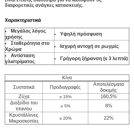
διαφορετικές ανάγκες κατασκευής.
Χαρακτηριστικά
Μεγάλος λόγος
Υψηλή πρόσφυση
χρήσης
Σταθερότητα στο
Ισχυρή αντοχή σε ρωγμές
Χρώμα
Αντίσταση
Γρήγορη ξήρανση (≤ 3 λεπτά)
γλιστρίματος
Κίνα
Αποτελέσματα
Συστατικά
Προδιαγραφές
δοκιμής
Ζύχα
160,5%
≥ 15%
Διοξείδιο του
8%
≥ 5%
τιτανίου
Κρυστάλλινες
22%
≥ 20%
Μικροσκοπίες