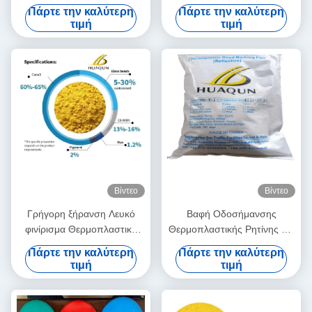
σήμανσης δρόμου με υψηλές
Στεγνώματος ≤3min με
Πάρτε την καλύτερη
Πάρτε την καλύτερη
ανακλαστικές ιδιότητες και
Αντοχή σε Υψηλή
τιμή
τιμή
βάση από ρητίνη πετρελαίου
Θερμοκρασία 180-220℃ και
για ανθεκτική σήμανση
Προσαρμόσιμα Χρώματα
οδικής γραμμής
Βίντεο
Βίντεο
Γρήγορη ξήρανση Λευκό
Βαφή Οδοσήμανσης
φινίρισμα Θερμοπλαστική
Θερμοπλαστικής Ρητίνης C5
μπογιά για οδική σήμανση
με Θερμοκρασία Εφαρμογής
Πάρτε την καλύτερη
Πάρτε την καλύτερη
180~220℃ και Γρήγορο
τιμή
τιμή
Στέγνωμα (3 λεπτά) για
Ανθεκτικές Οδικές Γραμμές