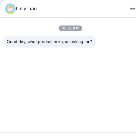
Πολιτική μυστικότητας
|
Sitemap
Linly Liao
Καλή ποιότητα της Κίνας θερμοπλαστικός δρόμος που
χαρακτηρίζει το χρώμα Προμηθευτής. Πνευματικά δικαιώματα ©
10:31 AM
2024-2026 Guangdong Hua Qun Traffic Facilities Co., Ltd. By
Shares . Διατηρούνται όλα τα πνευματικά δικαιώματα.
Good day, what product are you looking for?