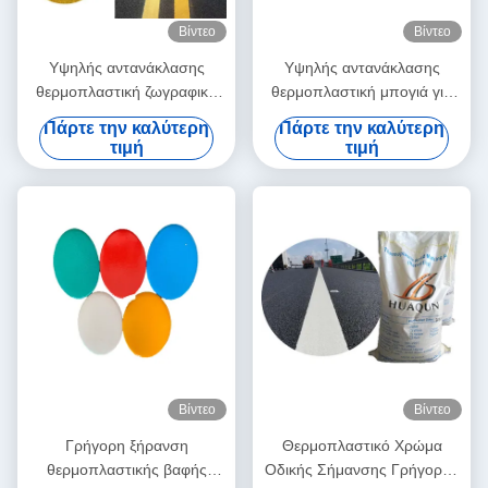
Βίντεο
Βίντεο
Υψηλής αντανάκλασης
Υψηλής αντανάκλασης
θερμοπλαστική ζωγραφική
θερμοπλαστική μπογιά για
οδικής σήμανσης με
ανθεκτική και ανθεκτική στις
Πάρτε την καλύτερη
Πάρτε την καλύτερη
γρήγορη ξήρανση και
καιρικές συνθήκες οδική
τιμή
τιμή
προσαρμόσιμα χρώματα
σήμανση
Βίντεο
Βίντεο
Γρήγορη ξήρανση
Θερμοπλαστικό Χρώμα
θερμοπλαστικής βαφής
Οδικής Σήμανσης Γρήγορου