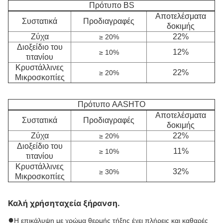
Πρότυπο BS
Αποτελέσματα
Συστατικά
Προδιαγραφές
δοκιμής
Ζύχα
22%
≥ 20%
Διοξείδιο του
12%
≥ 10%
τιτανίου
Κρυστάλλινες
22%
≥ 20%
Μικροσκοπίες
Πρότυπο AASHTO
Αποτελέσματα
Συστατικά
Προδιαγραφές
δοκιμής
Ζύχα
22%
≥ 20%
Διοξείδιο του
11%
≥ 10%
τιτανίου
Κρυστάλλινες
32%
≥ 30%
Μικροσκοπίες
Καλή χρήση
ταχεία ξήρανση.
●
Η επικάλυψη με χρώμα θερμής τήξης έχει πλήρεις και καθαρές 