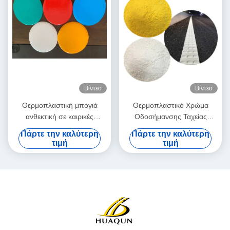
Βίντεο
Βίντεο
Θερμοπλαστική μπογιά
Θερμοπλαστικό Χρώμα
ανθεκτική σε καιρικές
Οδοσήμανσης Ταχείας
συνθήκες για σήμανση
Στέγνωσης με Υψηλή
Πάρτε την καλύτερη
Πάρτε την καλύτερη
οδικών οδών
Ανακλαστικότητα και
τιμή
τιμή
Προσαρμοσμένα Χρώματα
για Βελτιωμένη Ορατότητα