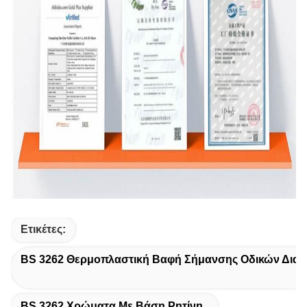
Ετικέτες:
BS 3262 Θερμοπλαστική Βαφή Σήμανσης Οδικών Δια
BS 3262 Χρώματα Με Βάση Ρητίνη