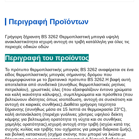
Περιγραφή Προϊόντων
Γρήγορη ξήρανση BS 3262 Θερμοπλαστική μπογιά υψηλή
ανακλαστικότητα ισχυρή αντοχή σε τριβή κατάλληλη για όλες τις
περιοχές οδικών οδών
Περιγραφή του προϊόντος
Το πρότυπο θερμοπλαστικής μπογιάς BS 3262 αναφέρεται σε ένα
είδος θερμοπλαστικής μπογιάς σήμανσης δρόμου που
συμμορφώνεται με το βρετανικό πρότυπο BS 3262.Η βαφή αυτή
αποτελείται από συνδετικά (συνήθως θερμοπλαστικές ρητίνες
πετρελαίου), χρωστικές ύλες (που εξασφαλίζουν έντονα χρώματα
και καλή ικανότητα κάλυψης), συμπληρώματα και πρόσθετα (που
βελτιώνουν ιδιότητες όπως ισοπέδωση, αντοχή σε συσκότιση και
αντοχή σε καιρικές συνθήκες).Διαθέτει γρήγορη ταχύτητα
ξήρανσης (συνήθως μέσα σε 15 λεπτά σε θερμοκρασία 23°C),
καλή αντανάκλαση (περιέχει γυάλινες χάντρες υψηλού δείκτη
κάμψης για βελτιωμένη ορατότητα τη νύχτα και σε συνθήκες
χαμηλής ορατότητας),ισχυρή αντοχή στην τριβή (ισχύει κατά της
συχνής κυλίας και τριβής του οχήματος για μακρά διάρκεια ζωής),
και βολική κατασκευή (σχήμα σκόνης που μπορεί να λιώσει με