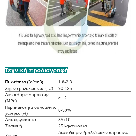
Τεχνική προδιαγραφή
Πυκνότητα ((g/cm3)
1.8-2.3
Σημείο μαλακώσεως (°C)
90-125
Δυνατότητα συμπίεσης
≥ 12
(MPa)
Περιεκτικότητα σε γυάλινες
0-30%
χάντρες (%)
Λειτουργικότητα
35±10
Συσκευή
25 kg/σακούλα
Λευκό/κίτρινο/μπλε/κόκκινο/πράσινο/
Χρώμα