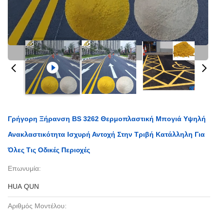
Γρήγορη Ξήρανση BS 3262 Θερμοπλαστική Μπογιά Υψηλή
Ανακλαστικότητα Ισχυρή Αντοχή Στην Τριβή Κατάλληλη Για
Όλες Τις Οδικές Περιοχές
Επωνυμία:
HUA QUN
Αριθμός Μοντέλου: