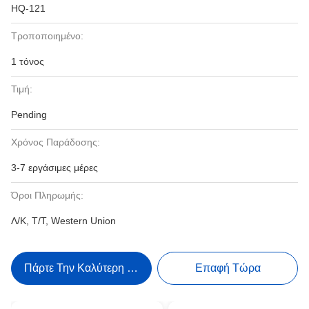
HQ-121
Τροποποιημένο:
1 τόνος
Τιμή:
Pending
Χρόνος Παράδοσης:
3-7 εργάσιμες μέρες
Όροι Πληρωμής:
Λ/Κ, Τ/Τ, Western Union
Πάρτε Την Καλύτερη Τιμή
Επαφή Τώρα