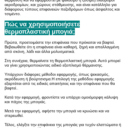
θέρμανση και να εφαρμοστεί με ψεκασμό ή ξύσιμο).διαδρόμοι
αεροδρομίων, και χώρους στάθμευσης, και είναι κατάλληλο για
διάφορους τύπους επιφανειών πεζοδρόμων όπως άσφαλτος και
τσιμέντο.
Πώς να χρησιμοποιήσετε
θερμοπλαστική μπογιά;
Πρώτα, προετοιμάστε την επιφάνεια που πρόκειται να βαφτεί.
Βεβαιωθείτε ότι η επιφάνεια είναι καθαρή, ξηρή και απαλλαγμένη
από σκόνη, λάδι και άλλα μολυσματικά.
Στη συνέχεια, θερμαίνετε τη θερμοπλαστική μπογιά. Αυτό μπορεί
να γίνει χρησιμοποιώντας ειδικό εξοπλισμό θέρμανσης.
Υπάρχουν διάφορες μέθοδοι εφαρμογής, όπως ψεκασμός,
ακρόδευση ή βούρτσισμα.Η επιλογή της μεθόδου εφαρμογής
εξαρτάται από τις ειδικές απαιτήσεις και την επιφάνεια που θα
βαφτεί..
Κατά την εφαρμογή, φροντίστε να υπάρχει ομοιόμορφη κάλυψη
και πάχος της μπογιάς.
Μετά την εφαρμογή, αφήστε την μπογιά να κρυώσει και να
στερεωθεί.
Τέλος, ελέγξτε την επιφάνεια της μπογιάς για τυχόν ελαττώματα ή