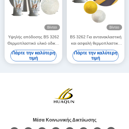
Βίντεο
Βίντεο
Υψηλής απόδοσης BS 3262
BS 3262 Για αντανακλαστική
Θερμοπλαστικό υλικό οδικής
και ασφαλή θερμοπλαστική
σήμανσης Ανθεκτικό για το
μπογιά με χρωστικές ουσίες
Πάρτε την καλύτερη
Πάρτε την καλύτερη
περιβάλλον Για μακροχρόνιες
χωρίς μόλυβδο και γυάλινες
τιμή
τιμή
σήμανσεις
χάντρες
Μέσα Κοινωνικής Δικτύωσης