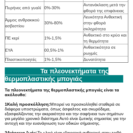
Αντανάκλαση μετά την
Πυρήνες από γυαλί
0%-30%
φθορά της επιφάνειας
Λευκότητα Ανθεκτική
Άμμος ανθρακικού
30%-80%
στην φθορά
ασβεστίου
σκληρότητα
Ανθεκτικό στο κρύο και
ΠΕ κερί
1%-1,5%
τη θερμότητα
Ανθεκτικότητα σε
ΕΥΑ
00,5%-1%
ρωγμές
Πλαστικοποιητές
1%-1,5%
Δυνατότητα
Τα πλεονεκτήματα της
θερμοπλαστικής μπογιάς
Τα πλεονεκτήματα της θερμοπλαστικής μπογιάς είναι τα
ακόλουθα:
1Καλή προσκόλληση:
Μπορεί να προσκολληθεί σταθερά σε
διάφορα υποστρώματα, όπως άσφαλτος και σκυρόδεμα,
εξασφαλίζοντας την ακεραιότητα και την σαφήνεια των σημάτων
για μεγάλο χρονικό διάστημα.Αυτό είναι ζωτικής σημασίας για την
αντοχή και την ευανάγνωση των οδικών σήμανσης.
2Διάρκεια ζωής:
Το υλικό είναι εξαιρετικά ανθεκτικό στην τριβή,