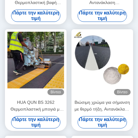
Θερμοπλαστική βαφή
Αντανάκλαση
σήμανσης δρόμου για
Θερμοπλαστική Χρώμα
Πάρτε την καλύτερη
Πάρτε την καλύτερη
σήμανση πεζοδρόμου
Πουλί με 20% γυάλινες
τιμή
τιμή
χάντρες
Βίντεο
Βίντεο
HUA QUN BS 3262
Βιώσιμη χρώμα για σήμανση
Θερμοπλαστική μπογιά με
με θερμό τήξη, Αντανάκλαση
γυάλινες χάντρες ISO 9001
Κίτρινη χρώμα για οδική
Πάρτε την καλύτερη
Πάρτε την καλύτερη
Εγκριθείσα
σήμανση
τιμή
τιμή