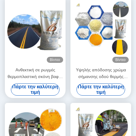
Βίντεο
Βίντεο
Ανθεκτική σε ρωγμές
Υψηλής απόδοσης χρώμα
θερμοπλαστική σκόνη βαφής
σήμανσης οδού θερμής
οδικής σήμανσης BS 3262 -
τήξης BS 3262 Ανθεκτικό και
Πάρτε την καλύτερη
Πάρτε την καλύτερη
Γρήγορου Στεγνώματος
φιλικό προς το περιβάλλον
τιμή
τιμή
(λιγότερο από 3 λεπτά) σε
για μακροχρόνιες σήμανσεις
σακούλα 25 κιλών