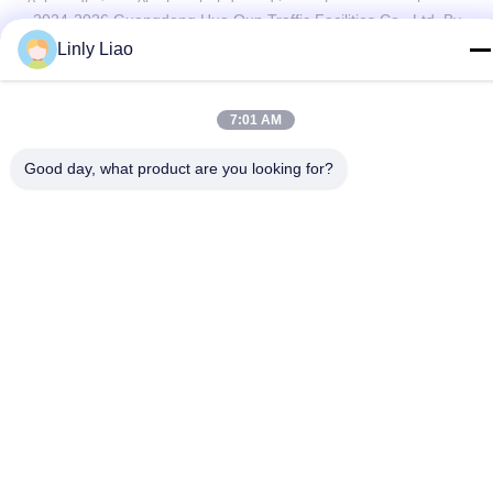
2024-2026 Guangdong Hua Qun Traffic Facilities Co., Ltd. By
Shares . Διατηρούνται όλα τα πνευματικά δικαιώματα.
Linly Liao
7:01 AM
Good day, what product are you looking for?