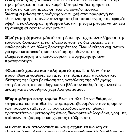
την πρόσκρουση και τον καιρό. Μπορεί να διατηρήσει τις
επιδόσεις και την εμφάνισή του για μεγάλο χρονικό
διάστημα.μείωση της ανάγκης για συχνή επανεφαρμογή και
εξοικονόμηση δαπανών συντήρησηςΓια παράδειγμα, σε περιοχές
υψηλής κυκλοφορίας, η θερμοπλαστική μπογιά μπορεί να αντέξει
τη συνεχή φθορά των οχημάτων.
3Γρήγορη ξήρανση:
Αυτό επιτρέπει την ταχεία ολοκλήρωση της
εργασίας ζωγραφικής και ελαχιστοποιεί τις διαταραχές στην
κυκλοφορία ή σε άλλες δραστηριότητες.Είναι ιδιαίτερα σημαντικό
για έργα κατασκευής και συντήρησης οδών όπου η
ελαχιστοποίηση της κυκλοφοριακής συμφόρησης είναι
προτεραιότητα.
4Φωτεινό χρώμα και καλή ορατότητα:
Επιπλέον, όταν
προστίθενται γυάλινες χάντρες, έχει εξαιρετικές ανακλαστικές
ιδιότητες τη νύχτα.βελτίωση της ασφάλειας της οδήγησης
επιτρέποντας στους οδηγούς να βλέπουν καθαρά τις πινακίδες
ακόμη και σε συνθήκες χαμηλού φωτισμού.
5Ευρύ φάσμα εφαρμογών:
Είναι κατάλληλο για διάφορες
επιφάνειες και τοποθεσίες, συμπεριλαμβανομένων των δρόμων,
των χώρων στάθμευσης, των αεροδρομίων και άλλων
εγκαταστάσεων μεταφοράς.όπως διαχωριστικά λωρίδων, γραμμές
στάσεων, πεζοδρόμια και χώρους στάθμευσης.
6Οικονομικά αποδοτικά:
Αν και η αρχική επένδυση σε
εξοπλισμό και υλικά μπορεί να είναι σχετικά υψηλή, λαμβάνοντας