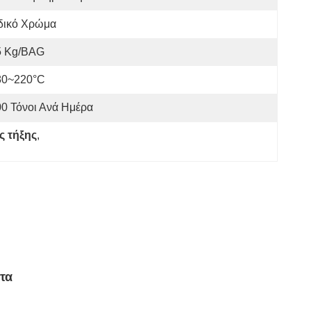
δικό Χρώμα
5 Kg/BAG
80~220°C
0 Τόνοι Ανά Ημέρα
ς τήξης
, 
τα