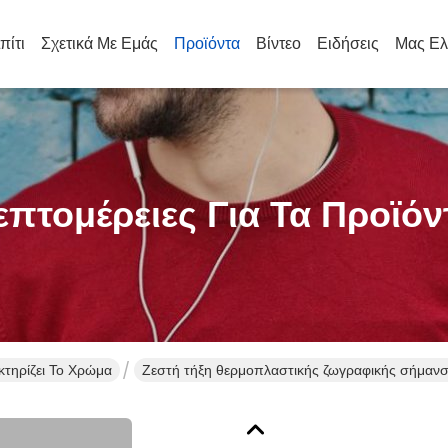
πίτι
Σχετικά Με Εμάς
Προϊόντα
Βίντεο
Ειδήσεις
Μας Ελ
επτομέρειες Για Τα Προϊόν
τηρίζει Το Χρώμα
Ζεστή τήξη θερμοπλαστικής ζωγραφικής σήμαν