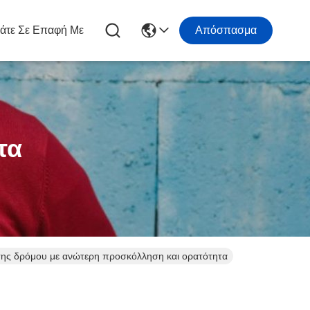
άτε Σε Επαφή Με
Απόσπασμα
τα
σης δρόμου με ανώτερη προσκόλληση και ορατότητα