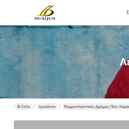
Σ
Λ
Σπίτι
προϊόντα
Θερμοπλαστικός Δρόμος Που Χαρακ