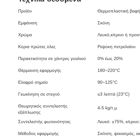
Προϊόν
Θερμοπλαστική βαφή
Εμφάνιση
Σκόνη
Χρώμα
Λευκό,κίτρινο ή προ
Κύρια πρώτες ύλες
Ρεψύκη πετρελαίου
Περιεκτικότητα σε χάντρες γυαλιού
0% έως 20%
Θέρμανση εφαρμογής
180~220°C
Ελαφρό σημείο
90~125°C
Γεωκίνηση σε στεγνό
≤3 λεπτά (23°C)
Θεωρητικός συντελεστής
4-5 kg/τ.μ.
εξάπλωσης
Συντελεστής φωτεινότητας
Λευκό: ≥75%, κίτρινο
Μέθοδος εφαρμογής
Σκίτιση, ψεκασμός, ε