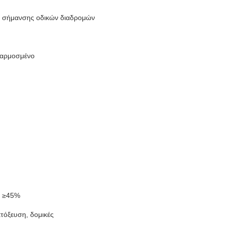
 σήμανσης οδικών διαδρομών
σαρμοσμένο
: ≥45%
κτόξευση, δομικές