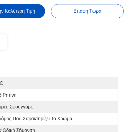
ην Καλύτερη Τιμή
Επαφή Τώρα
SO
 Ρητίνη
ρέι, Σφουγγάρι.
ρόμος Που Χαρακτηρίζει Το Χρώμα
α Οδική Σήμανση