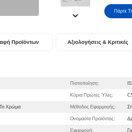
Πάρτε Τ
ραφή Προϊόντων
Αξιολογήσεις & Κριτικές
Πιστοποίηση:
I
Κύρια Πρώτες Ύλες:
C5
 Το Χρώμα
Μέθοδος Εφαρμογής:
Σπ
Ονομασία Προϊόντος:
Δ
Εφαρμογή:
Γι