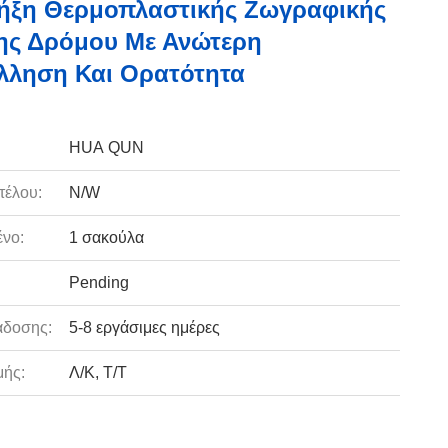
ήξη Θερμοπλαστικής Ζωγραφικής
ης Δρόμου Με Ανώτερη
λληση Και Ορατότητα
HUA QUN
τέλου:
N/W
νο:
1 σακούλα
Pending
άδοσης:
5-8 εργάσιμες ημέρες
ής:
Λ/Κ, Τ/Τ