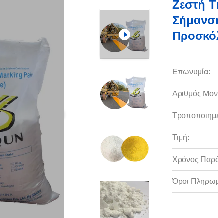
Ζεστή Τ
Σήμανσ
Προσκό
Επωνυμία:
Αριθμός Μον
Τροποποιημέ
Τιμή:
Χρόνος Παρ
Όροι Πληρωμ